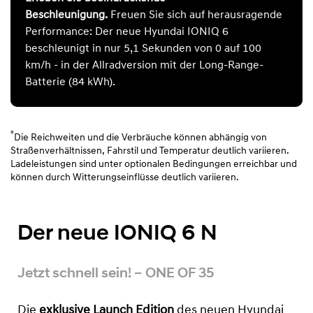
Beschleunigung.
Freuen Sie sich auf herausragende
Performance: Der neue Hyundai IONIQ 6
beschleunigt in nur 5,1 Sekunden von 0 auf 100
km/h - in der Allradversion mit der Long-Range-
Batterie (84 kWh).
°
Die Reichweiten und die Verbräuche können abhängig von
Straßenverhältnissen, Fahrstil und Temperatur deutlich variieren.
Ladeleistungen sind unter optionalen Bedingungen erreichbar und
können durch Witterungseinflüsse deutlich variieren.
Der neue IONIQ 6 N
Jetzt schnell sein! – ONE OF 35
Die
exklusive Launch Edition
des neuen Hyundai