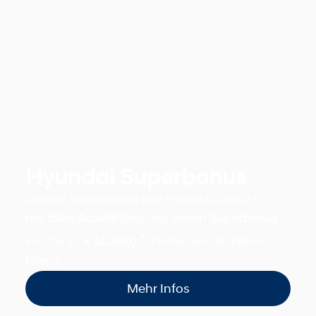
Hyundai Superbonus
Sichern Sie sich jetzt den Hyundai IONIQ 6
mit
toller Ausstattung
und einem
Superbonus
*
von bis zu
€ 10.500,-
.
Einsteigen, losfahren,
feiern!
Mehr Infos