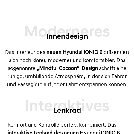
Moderneres
Innendesign
Das Interieur des
neuen Hyundai IONIQ 6
präsentiert
sich noch klarer, moderner und komfortabler. Das
sogenannte
„Mindful Cocoon“-Design
schafft eine
ruhige, umhüllende Atmosphäre, in der sich Fahrer
und Passagiere auf jeder Fahrt entspannen können.
Lenkrad
Komfort und Kontrolle perfekt kombiniert: Das
interaktive Lenkrad des neuen Hyundai IONIQ 6