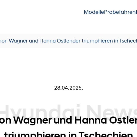
Modelle
Probefahren
mon Wagner und Hanna Ostlender triumphieren in Tschec
28.04.2025.
ndai News
on Wagner und Hanna Ostle
triumphieren in Tschechien