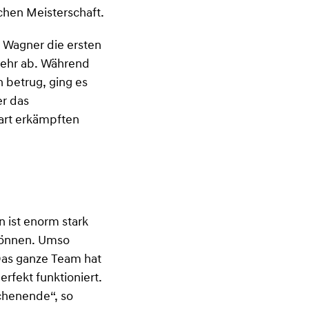
chen Meisterschaft.
h Wagner die ersten
mehr ab. Während
 betrug, ging es
r das
art erkämpften
n ist enorm stark
 können. Umso
 Das ganze Team hat
fekt funktioniert.
chenende“, so