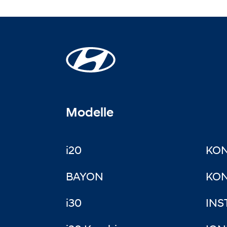
Modelle
i20
KO
BAYON
KON
i30
INS