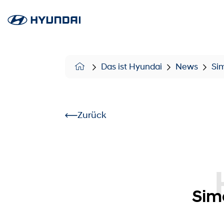
Das ist Hyundai
News
Si
Zurück
Hyu
Sim