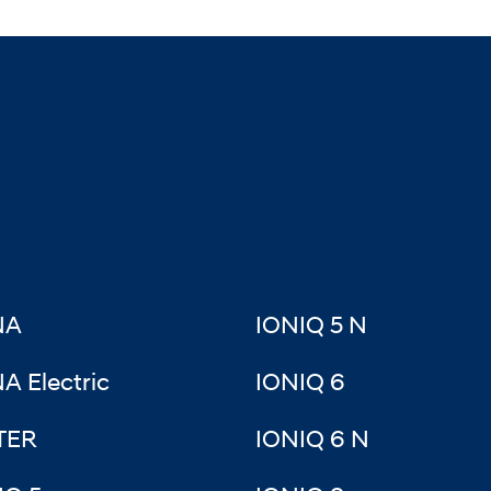
NA
IONIQ 5 N
A Electric
IONIQ 6
TER
IONIQ 6 N