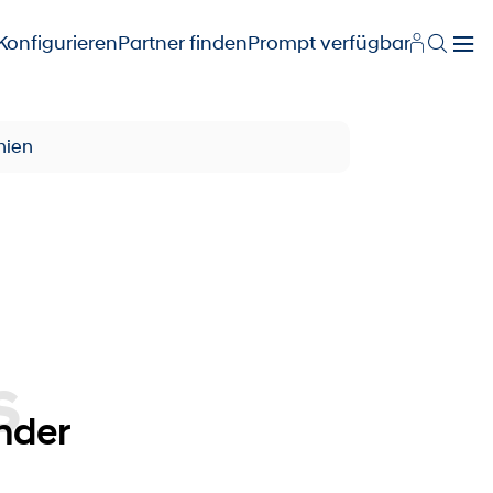
Konfigurieren
Partner finden
Prompt verfügbar
hien
nder