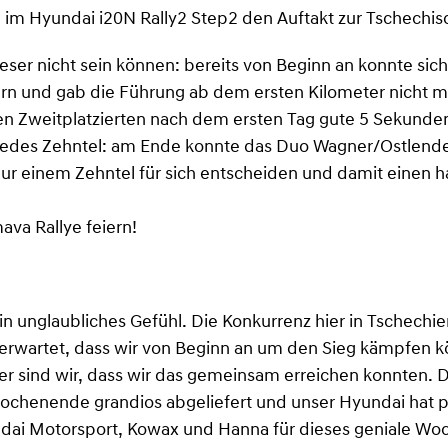
im Hyundai i20N Rally2 Step2 den Auftakt zur Tschechis
ser nicht sein können: bereits von Beginn an konnte sic
hern und gab die Führung ab dem ersten Kilometer nicht 
en Zweitplatzierten nach dem ersten Tag gute 5 Sekunden
jedes Zehntel: am Ende konnte das Duo Wagner/Ostlende
ur einem Zehntel für sich entscheiden und damit einen h
ava Rallye feiern!
in unglaubliches Gefühl. Die Konkurrenz hier in Tschechie
 erwartet, dass wir von Beginn an um den Sieg kämpfen
zer sind wir, dass wir das gemeinsam erreichen konnten.
chenende grandios abgeliefert und unser Hyundai hat per
dai Motorsport, Kowax und Hanna für dieses geniale Wo