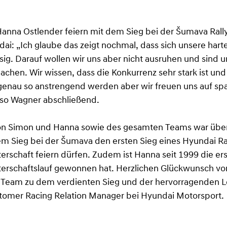
nna Ostlender feiern mit dem Sieg bei der Šumava Rally
dai: „Ich glaube das zeigt nochmal, dass sich unsere harte
esig. Darauf wollen wir uns aber nicht ausruhen und sind 
chen. Wir wissen, dass die Konkurrenz sehr stark ist und
genau so anstrengend werden aber wir freuen uns auf s
so Wagner abschließend.
on Simon und Hanna sowie des gesamten Teams war über
dem Sieg bei der Šumava den ersten Sieg eines Hyundai Ral
rschaft feiern dürfen. Zudem ist Hanna seit 1999 die ers
terschaftslauf gewonnen hat. Herzlichen Glückwunsch 
Team zu dem verdienten Sieg und der hervorragenden Le
tomer Racing Relation Manager bei Hyundai Motorsport.